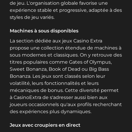
de jeu. L'organisation globale favorise une
expérience stable et progressive, adaptée à des
styles de jeu variés.
Machines à sous disponibles
La section dédiée aux jeux Casino Extra
propose une collection étendue de machines à
sous modernes et classiques. On y retrouve des
titres populaires comme Gates of Olympus,
Sweet Bonanza, Book of Dead ou Big Bass
Bonanza. Les jeux sont classés selon leur
volatilité, leurs fonctionnalités et leurs
mécaniques de bonus. Cette diversité permet
à CasinoExtra de s'adresser aussi bien aux
joueurs occasionnels qu'aux profils recherchant
des expériences plus dynamiques.
Jeux avec croupiers en direct