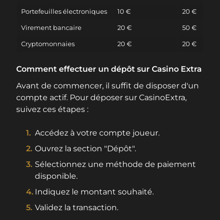
Portefeuilles électroniques
10 €
20 €
Virement bancaire
20 €
50 €
Cryptomonnaies
20 €
20 €
Comment effectuer un dépôt sur Casino Extra
Avant de commencer, il suffit de disposer d'un
compte actif. Pour déposer sur CasinoExtra,
suivez ces étapes :
Accédez à votre compte joueur.
Ouvrez la section "Dépôt".
Sélectionnez une méthode de paiement
disponible.
Indiquez le montant souhaité.
Validez la transaction.