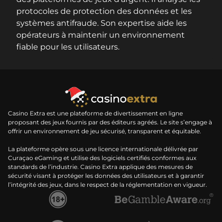
protocoles de protection des données et les
systèmes antifraude. Son expertise aide les
opérateurs à maintenir un environnement
fiable pour les utilisateurs.
Casino Extra est une plateforme de divertissement en ligne
proposant des jeux fournis par des éditeurs agréés. Le site s’engage à
offrir un environnement de jeu sécurisé, transparent et équitable.
La plateforme opère sous une licence internationale délivrée par
Curaçao eGaming et utilise des logiciels certifiés conformes aux
standards de l’industrie. Casino Extra applique des mesures de
sécurité visant à protéger les données des utilisateurs et à garantir
l’intégrité des jeux, dans le respect de la réglementation en vigueur.