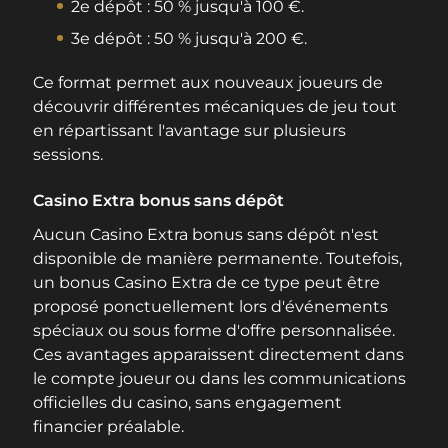
2e dépôt : 50 % jusqu'à 100 €.
3e dépôt : 50 % jusqu'à 200 €.
Ce format permet aux nouveaux joueurs de
découvrir différentes mécaniques de jeu tout
en répartissant l'avantage sur plusieurs
sessions.
Casino Extra bonus sans dépôt
Aucun Casino Extra bonus sans dépôt n'est
disponible de manière permanente. Toutefois,
un bonus Casino Extra de ce type peut être
proposé ponctuellement lors d'événements
spéciaux ou sous forme d'offre personnalisée.
Ces avantages apparaissent directement dans
le compte joueur ou dans les communications
officielles du casino, sans engagement
financier préalable.