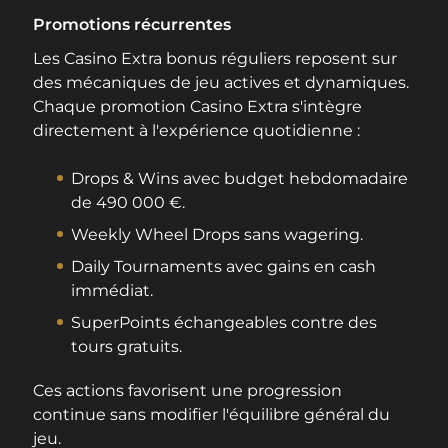
Promotions récurrentes
Les Casino Extra bonus réguliers reposent sur
des mécaniques de jeu actives et dynamiques.
Chaque promotion Casino Extra s'intègre
directement à l'expérience quotidienne :
Drops & Wins avec budget hebdomadaire
de 490 000 €.
Weekly Wheel Drops sans wagering.
Daily Tournaments avec gains en cash
immédiat.
SuperPoints échangeables contre des
tours gratuits.
Ces actions favorisent une progression
continue sans modifier l'équilibre général du
jeu.