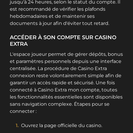
jusqu'à 24 heures, selon le statut du compte. Il
est recommandé de vérifier les plafonds
hebdomadaires et de maintenir ses
documents à jour afin d'éviter tout retard.
ACCÉDER À SON COMPTE SUR CASINO
EXTRA
L'espace joueur permet de gérer dépôts, bonus
et paramètres personnels depuis une interface
centralisée. La procédure de Casino Extra
connexion reste volontairement simple afin de
garantir un accès rapide et sécurisé. Une fois
connecté à Casino Extra mon compte, toutes
les fonctionnalités essentielles sont disponibles
sans navigation complexe. Étapes pour se
connecter :
Ouvrez la page officielle du casino.