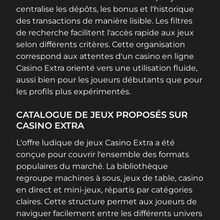
centralise les dépôts, les bonus et l'historique
des transactions de manière lisible. Les filtres
de recherche facilitent l'accès rapide aux jeux
selon différents critères. Cette organisation
correspond aux attentes d'un casino en ligne
Casino Extra orienté vers une utilisation fluide,
aussi bien pour les joueurs débutants que pour
les profils plus expérimentés.
CATALOGUE DE JEUX PROPOSÉS SUR
CASINO EXTRA
L'offre ludique de jeux Casino Extra a été
conçue pour couvrir l'ensemble des formats
populaires du marché. La bibliothèque
regroupe machines à sous, jeux de table, casino
en direct et mini-jeux, répartis par catégories
claires. Cette structure permet aux joueurs de
naviguer facilement entre les différents univers