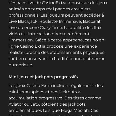
L'espace live de CasinoExtra repose sur des jeux
animés en temps réel par des croupiers
professionnels. Les joueurs peuvent accéder à
Live Blackjack, Roulette Immersive, Baccarat
Live ou encore Crazy Time. La qualité des flux
vidéo et l'interaction directe renforcent
l'immersion. Grâce à cette approche, casino en
ligne Casino Extra propose une expérience
réaliste, proche des établissements physiques,
tout en conservant la fluidité d'une plateforme
numérique.
Mini-jeux et jackpots progressifs
Les jeux Casino Extra incluent également des
mini-jeux rapides et des jackpots à
accumulation progressive. Des titres comme
Aviator ou JetX côtoient des jackpots
emblématiques tels que Mega Moolah. Ces