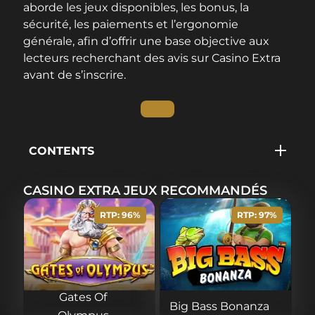
aborde les jeux disponibles, les bonus, la
sécurité, les paiements et l’ergonomie
générale, afin d’offrir une base objective aux
lecteurs recherchant des avis sur Casino Extra
avant de s’inscrire.
CONTENTS
Présentation générale de Casino Extra
CASINO EXTRA JEUX RECOMMANDÉS
Casino Extra - sécurité, licence et cadre de
RTP: 96%
RTP: 97%
confiance
Identité visuelle et conception UX
Ergonomie et navigation sur la plateforme Extra
Casino
Gates Of
Big Bass Bonanza